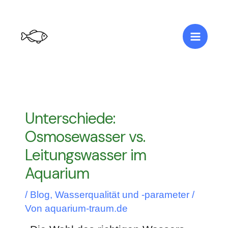
Zum
Post
Main
Inhalt
navigation
springen
Menu
Unterschiede:
Osmosewasser vs.
Leitungswasser im
Aquarium
/
Blog
,
Wasserqualität und -parameter
/
Von
aquarium-traum.de