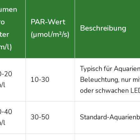
umen
ro
PAR-Wert
Beschreibung
ter
(µmol/m²/s)
m/l)
Typisch für Aquarie
0-20
10-30
Beleuchtung, nur m
/l
oder schwachen LE
0-40
30-50
Standard-Aquarien
/l