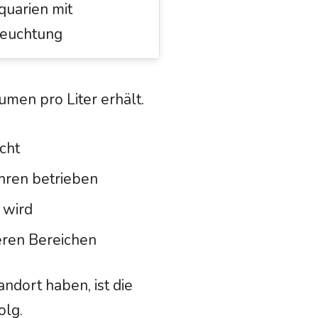
quarien mit
leuchtung
umen pro Liter erhält.
cht
hren betrieben
 wird
eren Bereichen
ndort haben, ist die
olg.