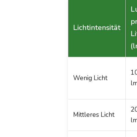
L
p
Lichtintensität
Li
(l
1
Wenig Licht
lm
2
Mittleres Licht
lm