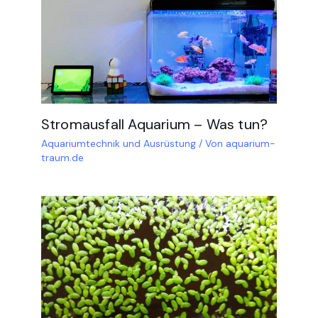
Stromausfall Aquarium – Was tun?
Aquariumtechnik und Ausrüstung
/ Von
aquarium-
traum.de