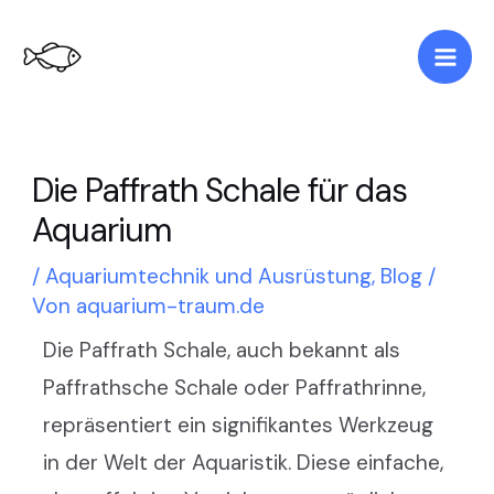
Zum
Post
Mai
Inhalt
navigation
Men
springen
Die Paffrath Schale für das
Aquarium
/
Aquariumtechnik und Ausrüstung
,
Blog
/
Von
aquarium-traum.de
Die Paffrath Schale, auch bekannt als
Paffrathsche Schale oder Paffrathrinne,
repräsentiert ein signifikantes Werkzeug
in der Welt der Aquaristik. Diese einfache,