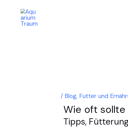
Zum
Post
Inhalt
navigation
springen
/
Blog
,
Futter und Ernäh
Wie oft sollt
Tipps, Fütterun