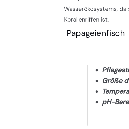
Wasserökosystems, da s
Korallenriffen ist.
Papageienfisch
Pflegest
Größe de
Tempera
pH-Bere