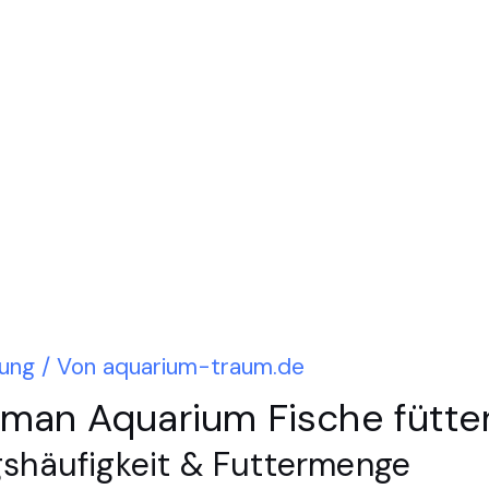
rung
/ Von
aquarium-traum.de
e man Aquarium Fische fütte
gshäufigkeit & Futtermenge