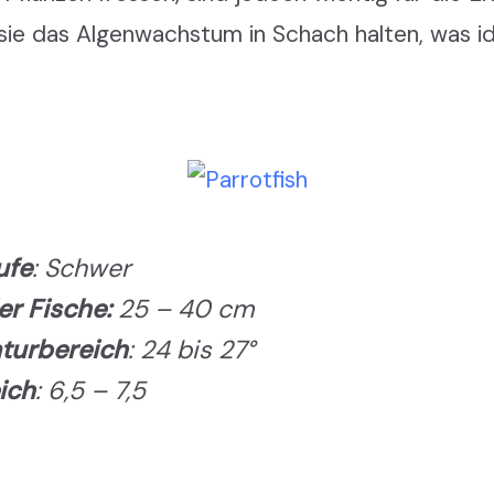
ie das Algenwachstum in Schach halten, was ide
ufe
: Schwer
r Fische:
25 – 40 cm
turbereich
: 24 bis 27°
ich
: 6,5 – 7,5