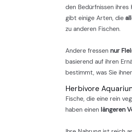
den Bedürfnissen ihres
gibt einige Arten, die
al
zu anderen Fischen.
Andere fressen
nur Fle
basierend auf ihren Ern
bestimmt, was Sie ihnen
Herbivore Aquariu
Fische, die eine rein v
haben einen
längeren V
Ihre Nahrung ist reich 