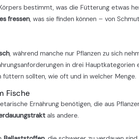
 Körpers bestimmt, was die Fütterung etwas he
les fressen
, was sie finden können – von Schmut
isch
, während manche nur Pflanzen zu sich neh
ährungsanforderungen in drei Hauptkategorien ei
 füttern sollten, wie oft und in welcher Menge.
m Fische
egetarische Ernährung benötigen, die aus Pflanze
erdauungstrakt
als andere.
an
Ballaststoffen
, die schwerer zu verdauen sind