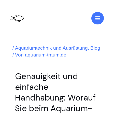
Zum
Post
Main
Inhalt
navigation
springen
Menu
/
Aquariumtechnik und Ausrüstung
,
Blog
/ Von
aquarium-traum.de
Genauigkeit und
einfache
Handhabung: Worauf
Sie beim Aquarium-