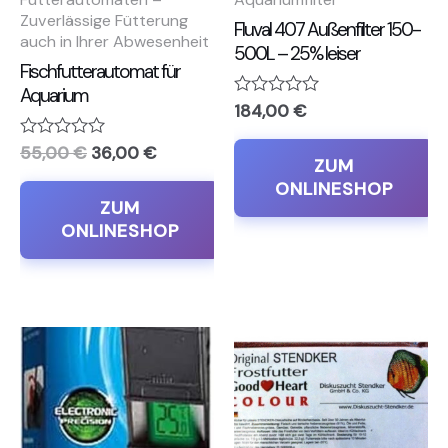
Zuverlässige Fütterung
Fluval 407 Außenfilter 150-
auch in Ihrer Abwesenheit
500L – 25% leiser
Fischfutterautomat für
Aquarium
Bewertet
184,00
€
mit
0
Bewertet
55,00
€
36,00
€
von
ZUM
mit
5
0
ONLINESHOP
von
ZUM
5
ONLINESHOP