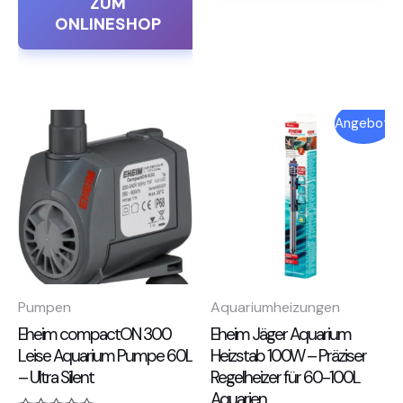
ZUM
5
ONLINESHOP
Ursprünglicher
Aktueller
Angebot!
Preis
Preis
war:
ist:
50,00 €
21,00 €.
Pumpen
Aquariumheizungen
Eheim compactON 300
Eheim Jäger Aquarium
Leise Aquarium Pumpe 60L
Heizstab 100W – Präziser
– Ultra Silent
Regelheizer für 60-100L
Aquarien