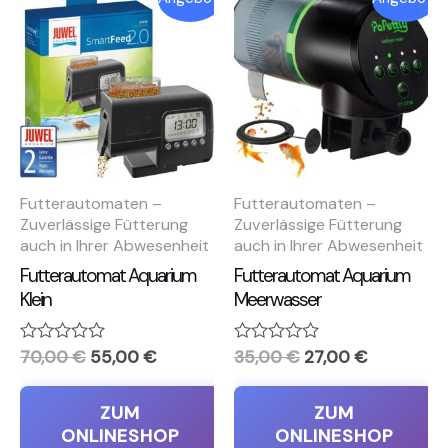
Preis
Preis
Preis
Preis
war:
ist:
war:
ist:
70,00 €
55,00 €.
35,00 €
27,00 €.
Futterautomaten –
Futterautomaten –
Zuverlässige Fütterung
Zuverlässige Fütterung
auch in Ihrer Abwesenheit
auch in Ihrer Abwesenheit
Futterautomat Aquarium
Futterautomat Aquarium
Klein
Meerwasser
Bewertet
70,00
€
55,00
€
Bewertet
35,00
€
27,00
€
mit
mit
0
0
von
von
ZUM
ZUM
5
5
ONLINESHOP
ONLINESHOP