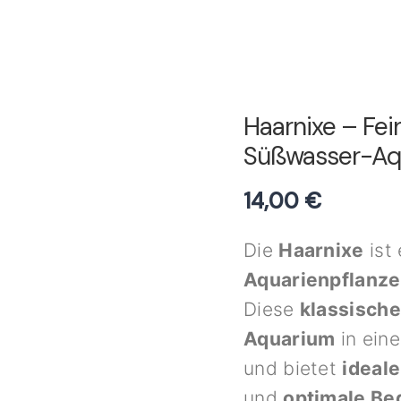
Haarnixe – Fei
Süßwasser-Aq
14,00
€
Die
Haarnixe
ist
Aquarienpflanze
Diese
klassische
Aquarium
in ein
und bietet
ideal
und
optimale Be