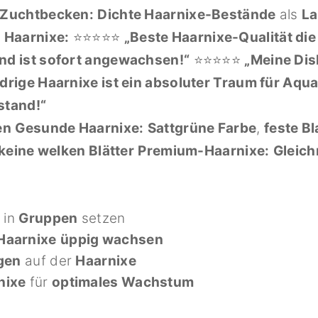
Zuchtbecken:
Dichte Haarnixe-Bestände
als
La
 Haarnixe:
⭐⭐⭐⭐⭐
„Beste Haarnixe-Qualität die 
und ist sofort angewachsen!“
⭐⭐⭐⭐⭐
„Meine Dis
edrige Haarnixe ist ein absoluter Traum für Aqu
stand!“
en
Gesunde Haarnixe:
Sattgrüne Farbe
,
feste Bl
keine welken Blätter
Premium-Haarnixe:
Gleich
 in
Gruppen
setzen
Haarnixe
üppig wachsen
gen
auf der
Haarnixe
nixe
für
optimales Wachstum