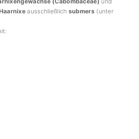
arnixengewächse (Cabombaceae)
und
Haarnixe
ausschließlich
submers
(unter
it: