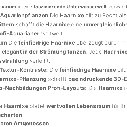
quarium
in eine
faszinierende Unterwasserwelt
verwande
r Aquarienpflanzen
Die
Haarnixe
gilt zu Recht al
ättern
schafft die
Haarnixe
eine
unvergleichlic
ofi-Aquarianer
weltweit.
ium
Die
feinfiedrige Haarnixe
überzeugt durch ih
l
elegant in der Strömung tanzen
. Jede
Haarnix
usstrahlung
verleiht.
Textur-Kontraste:
Die
feinfiedrige Haarnixe
bil
aarnixe-Pflanzung
schafft
beeindruckende 3D-E
op-Nachbildungen
Profi-Layouts:
Die
Haarnixe
i
e
Haarnixe
bietet
wertvollen Lebensraum
für Ih
scharten
eren Artgenossen