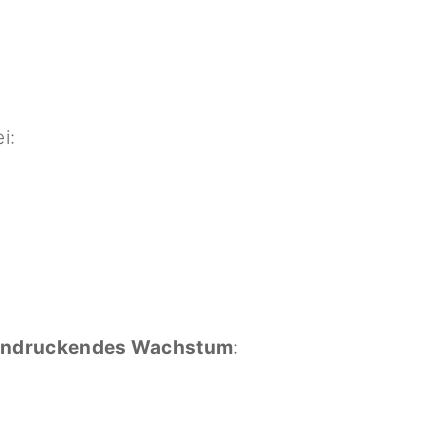
i:
indruckendes Wachstum
: