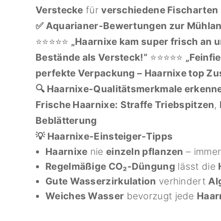
Verstecke
für
verschiedene Fischarten
✅ Aquarianer-Bewertungen zur Mühlan
⭐⭐⭐⭐⭐
„Haarnixe kam super frisch an 
Bestände als Versteck!“
⭐⭐⭐⭐⭐
„Feinfi
perfekte Verpackung – Haarnixe top Zu
🔍 Haarnixe-Qualitätsmerkmale erkenn
Frische Haarnixe:
Straffe Triebspitzen
,
Beblätterung
💡 Haarnixe-Einsteiger-Tipps
Haarnixe
nie
einzeln pflanzen
– immer
Regelmäßige CO₂-Düngung
lässt die
Gute Wasserzirkulation
verhindert
Al
Weiches Wasser
bevorzugt jede
Haar