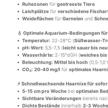
Ruhezonen
für
gestresste Tiere
Laichplätze
für
verschiedene Fischar
Weideflächen
für
Garnelen
und
Schn
💧 Optimale Aquarium-Bedingungen für
Temperatur:
22-28°C (
Süßwasser-Tr
pH-Wert:
5,5-7,5 (
leicht sauer bis neu
Wasserhärte:
2-15°dGH (
weiches bis
Beleuchtung:
Mittel bis hoch
(0,5-1,0 
CO₂:
20-40 mg/l
für
optimales Haar
⚡ Schnellwachsende Haarnixe für sofor
5-15 cm pro Woche
bei
optimalen Be
Sichtbare Veränderungen
bereits na
Dichte Bestände
innerhalb
2-3 Woch