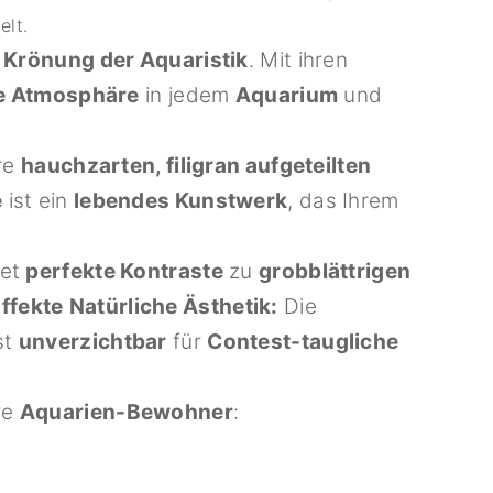
lt.
s
Krönung der Aquaristik
. Mit ihren
he Atmosphäre
in jedem
Aquarium
und
re
hauchzarten, filigran aufgeteilten
e
ist ein
lebendes Kunstwerk
, das Ihrem
det
perfekte Kontraste
zu
grobblättrigen
ffekte
Natürliche Ästhetik:
Die
st
unverzichtbar
für
Contest-taugliche
re
Aquarien-Bewohner
: