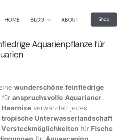
HOME
BLOG
ABOUT
Shop
nfiedrige Aquarienpflanze für
uarien
 eine
wunderschöne feinfiedrige
für
anspruchsvolle Aquarianer
.
 Haarnixe
verwandelt jedes
e
tropische Unterwasserlandschaft
e Versteckmöglichkeiten
für
Fische
dingungen
für
Aquascaping
.