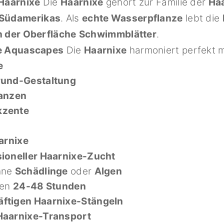
 Haarnixe
Die
Haarnixe
gehört zur Familie der
Ha
 Südamerikas
. Als
echte Wasserpflanze
lebt die
n der Oberfläche
Schwimmblätter
.
te Aquascapes
Die
Haarnixe
harmoniert perfekt m
e
rund-Gestaltung
lanzen
kzente
arnixe
ioneller Haarnixe-Zucht
hne
Schädlinge
oder
Algen
nen
24-48 Stunden
äftigen Haarnixe-Stängeln
Haarnixe-Transport