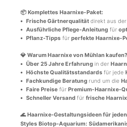
📦 Komplettes Haarnixe-Paket:
Frische Gärtnerqualität
direkt aus de
Ausführliche Pflege-Anleitung
für
op
Pflanz-Tipps
für
perfekte Haarnixe-P
💎 Warum Haarnixe von Mühlan kaufen
Über 25 Jahre Erfahrung
in der
Haarn
Höchste Qualitätsstandards
für jede
Fachkundige Beratung
rund um die
Ha
Faire Preise
für
Premium-Haarnixe-Qu
Schneller Versand
für
frische Haarni
🌊 Haarnixe-Gestaltungsideen für jede
Styles
Biotop-Aquarium:
Südamerikani