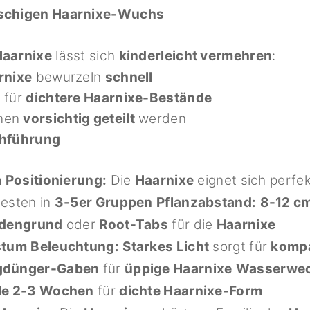
schigen Haarnixe-Wuchs
Haarnixe
lässt sich
kinderleicht vermehren
:
rnixe
bewurzeln
schnell
g
für
dichtere Haarnixe-Bestände
nen
vorsichtig geteilt
werden
chführung
m
Positionierung:
Die
Haarnixe
eignet sich perfek
esten in
3-5er Gruppen
Pflanzabstand:
8-12 c
odengrund
oder
Root-Tabs
für die
Haarnixe
stum
Beleuchtung:
Starkes Licht
sorgt für
kompa
igdünger-Gaben
für
üppige Haarnixe
Wasserwec
le 2-3 Wochen
für
dichte Haarnixe-Form