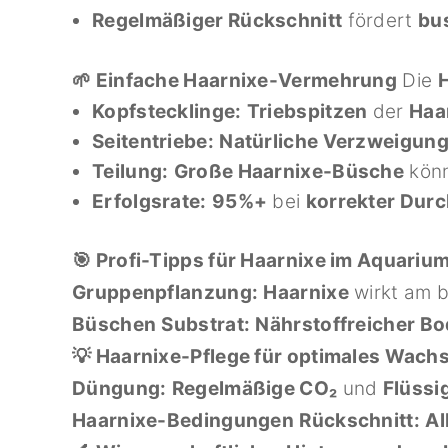
Regelmäßiger Rückschnitt
fördert
bu
🌱 Einfache Haarnixe-Vermehrung
Die
Kopfstecklinge:
Triebspitzen
der
Haa
Seitentriebe:
Natürliche Verzweigun
Teilung:
Große Haarnixe-Büsche
kön
Erfolgsrate:
95%+
bei
korrekter Dur
🎯 Profi-Tipps für Haarnixe im Aquariu
Gruppenpflanzung:
Haarnixe
wirkt am b
Büschen
Substrat:
Nährstoffreicher B
💡 Haarnixe-Pflege für optimales Wach
Düngung:
Regelmäßige CO₂
und
Flüss
Haarnixe-Bedingungen
Rückschnitt:
Al