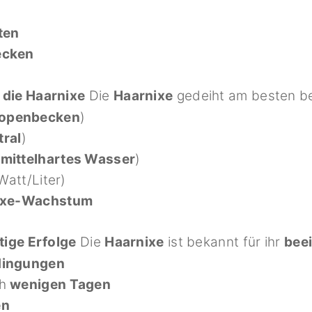
ten
ecken
 die Haarnixe
Die
Haarnixe
gedeiht am besten be
openbecken
)
tral
)
 mittelhartes Wasser
)
Watt/Liter)
nixe-Wachstum
tige Erfolge
Die
Haarnixe
ist bekannt für ihr
bee
dingungen
ch
wenigen Tagen
en