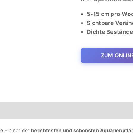
5-15 cm pro Wo
Sichtbare Verä
Dichte Beständ
ZUM ONLIN
xe
– einer der
beliebtesten und schönsten Aquarienpfla