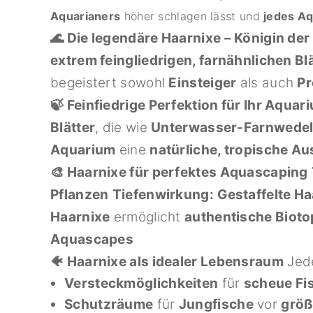
Aquarianers
höher schlagen lässt und
jedes A
🌊 Die legendäre Haarnixe – Königin de
extrem feingliedrigen, farnähnlichen Bl
begeistert sowohl
Einsteiger
als auch
Pr
🍃 Feinfiedrige Perfektion für Ihr Aquar
Blätter
, die wie
Unterwasser-Farnwede
Aquarium
eine
natürliche, tropische A
🎨 Haarnixe für perfektes Aquascaping
Pflanzen
Tiefenwirkung:
Gestaffelte H
Haarnixe
ermöglicht
authentische Biot
Aquascapes
🐠 Haarnixe als idealer Lebensraum
Jed
Versteckmöglichkeiten
für
scheue Fi
Schutzräume
für
Jungfische
vor
größ