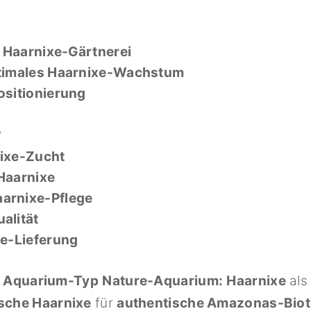
r
Haarnixe-Gärtnerei
timales Haarnixe-Wachstum
ositionierung
?
ixe-Zucht
Haarnixe
arnixe-Pflege
alität
xe-Lieferung
n Aquarium-Typ
Nature-Aquarium:
Haarnixe
al
sche Haarnixe
für
authentische Amazonas-Bio