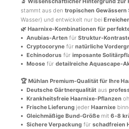
🔬 Wissenschaftlicher Hintergrund zur
stammt aus den
tropischen Gewässern
Wasser) und entwickelt nur bei
Erreiche
🌿 Haarnixe-Kombinationen für perfek
Anubias-Arten
für
Struktur-Kontrast
Cryptocoryne
für
natürliche Vorderg
Echinodorus
für
imposante Solitärpf
Moose
für
detailreiche Aquascape-A
🏆 Mühlan Premium-Qualität für Ihre Ha
Deutsche Gärtnerqualität
aus
profess
Krankheitsfreie Haarnixe-Pflanzen
o
Frische Lieferung
jeder
Haarnixe
bin
Gleichmäßige Bund-Größe
mit
6-8 kr
Sichere Verpackung
für
schadfreien 