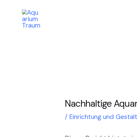
Zum
Post
Inhalt
navigation
springen
Nachhaltige Aquar
/
Einrichtung und Gestal